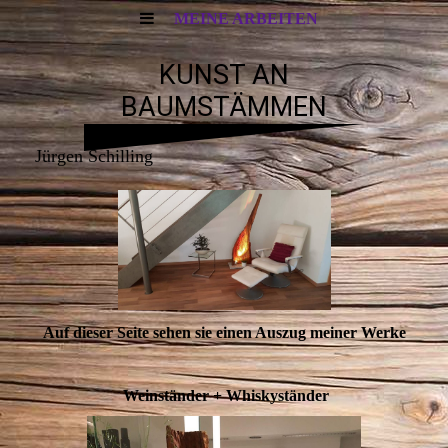
MEINE ARBEITEN
KUNST AN
BAUMSTÄMMEN
Jürgen Schilling
Auf dieser Seite sehen sie einen Auszug meiner Werke
Weinständer + Whiskyständer